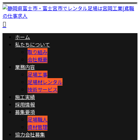
ホーム
私たちについて
取り組み
会社概要
業務内容
足場工事
足場材レンタル
技術サービス
施工実績
採用情報
募集要項
足場職人
資材管理
協力会社募集