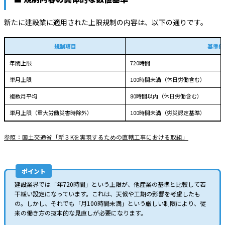
新たに建設業に適用された上限規制の内容は、以下の通りです。
規制項目
基準値
年間上限
720時間
単月上限
100時間未満（休日労働含む）
複数月平均
80時間以内（休日労働含む）
単月上限（重大労働災害時除外）
100時間未満（労災認定基準）
参照：国土交通省「新３Kを実現するための直轄工事における取組」
ポイント
建設業界では「年720時間」という上限が、他産業の基準と比較して若
干緩い設定になっています。これは、天候や工期の影響を考慮したも
の。しかし、それでも「月100時間未満」という厳しい制限により、従
来の働き方の抜本的な見直しが必要になります。