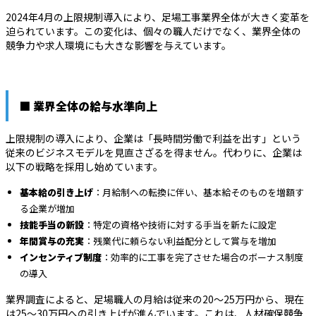
2024年4月の上限規制導入により、足場工事業界全体が大きく変革を
迫られています。この変化は、個々の職人だけでなく、業界全体の
競争力や求人環境にも大きな影響を与えています。
■ 業界全体の給与水準向上
上限規制の導入により、企業は「長時間労働で利益を出す」という
従来のビジネスモデルを見直さざるを得ません。代わりに、企業は
以下の戦略を採用し始めています。
基本給の引き上げ
：月給制への転換に伴い、基本給そのものを増額す
る企業が増加
技能手当の新設
：特定の資格や技術に対する手当を新たに設定
年間賞与の充実
：残業代に頼らない利益配分として賞与を増加
インセンティブ制度
：効率的に工事を完了させた場合のボーナス制度
の導入
業界調査によると、足場職人の月給は従来の20～25万円から、現在
は25～30万円への引き上げが進んでいます。これは、人材確保競争