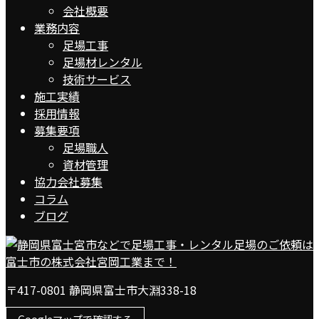
会社概要
業務内容
足場工事
足場材レンタル
技術サービス
施工実績
採用情報
募集要項
足場職人
資材管理
協力会社募集
コラム
ブログ
〒417-0801 静岡県富士市大淵338-18
Googleマップで確認する