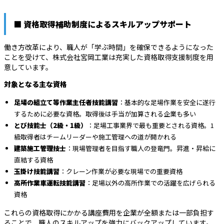
■ 資格取得補助制度によるスキルアップサポート
働き方改革により、職人が「学ぶ時間」を確保できるようになった
ことを受けて、株式会社宮岡工業は充実した資格取得支援制度を用
意しています。
対象となる主な資格
足場の組立て等作業主任者技能講習
：基本的な足場作業を安全に遂行
するために必要な資格。取得後は手当が加算される企業も多い
とび技能士（2級・1級）
：足場工事業界で最も重要とされる資格。1
級取得者はチームリーダーや施工管理への道が開かれる
建築施工管理技士
：現場管理者を目指す職人の登竜門。昇進・昇給に
直結する資格
玉掛け技能講習
：クレーン作業が必要な現場での重要資格
高所作業車運転技能講習
：足場以外の高所作業での活躍を広げられる
資格
これらの資格取得にかかる講座費用を企業が全額または一部負担す
ることで、職人のスキルアップを強力にバックアップしています。