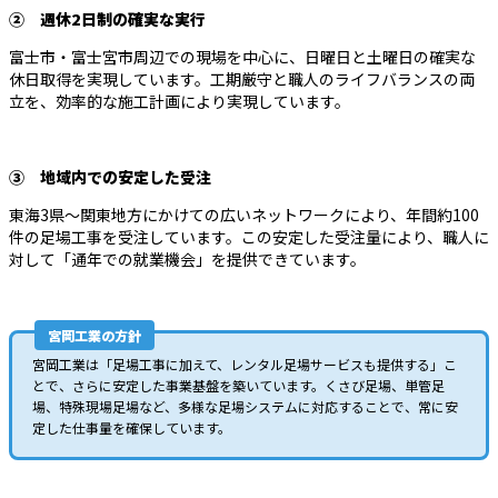
② 週休2日制の確実な実行
富士市・富士宮市周辺での現場を中心に、日曜日と土曜日の確実な
休日取得を実現しています。工期厳守と職人のライフバランスの両
立を、効率的な施工計画により実現しています。
③ 地域内での安定した受注
東海3県～関東地方にかけての広いネットワークにより、年間約100
件の足場工事を受注しています。この安定した受注量により、職人に
対して「通年での就業機会」を提供できています。
宮岡工業の方針
宮岡工業は「足場工事に加えて、レンタル足場サービスも提供する」こ
とで、さらに安定した事業基盤を築いています。くさび足場、単管足
場、特殊現場足場など、多様な足場システムに対応することで、常に安
定した仕事量を確保しています。