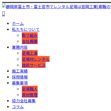
ホーム
私たちについて
取り組み
会社概要
業務内容
足場工事
足場材レンタル
技術サービス
施工実績
採用情報
募集要項
足場職人
資材管理
協力会社募集
コラム