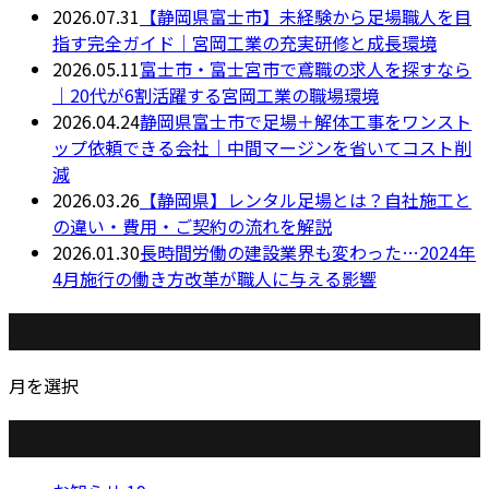
2026.07.31
【静岡県富士市】未経験から足場職人を目
指す完全ガイド｜宮岡工業の充実研修と成長環境
2026.05.11
富士市・富士宮市で鳶職の求人を探すなら
｜20代が6割活躍する宮岡工業の職場環境
2026.04.24
静岡県富士市で足場＋解体工事をワンスト
ップ依頼できる会社｜中間マージンを省いてコスト削
減
2026.03.26
【静岡県】レンタル足場とは？自社施工と
の違い・費用・ご契約の流れを解説
2026.01.30
長時間労働の建設業界も変わった…2024年
4月施行の働き方改革が職人に与える影響
月別アーカイブ
月を選択
カテゴリー