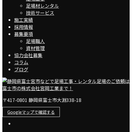
足場材レンタル
技術サービス
施工実績
採用情報
募集要項
足場職人
資材管理
協力会社募集
コラム
ブログ
〒417-0801 静岡県富士市大淵338-18
Googleマップで確認する