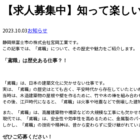
【求人募集中】知って楽し
2023.10.03
お知らせ
静岡県富士市の株式会社宮岡工業です。
この記事では、「鳶職」について、その歴史や魅力をご紹介します。
「鳶職」は歴史ある仕事？！
「鳶職」は、日本の建築文化に欠かせない仕事です。
実は、「鳶職」の歴史はとても古く、平安時代から存在していたとい
当時は、木造建築物の屋根や壁を作るために、竹や木の棒を組み合わ
その後、江戸時代になると、「鳶職」は火事や地震などで倒壊した建
また、「鳶職」は、高層建築物や橋梁などの大規模な工事にも欠かせ
現代では、「鳶職」は、安全性や効率性を高めるために、金属製のパ
しかし、「鳶職」の技術や精神は、昔から変わらずに受け継がれてい
ぜひご応募ください！