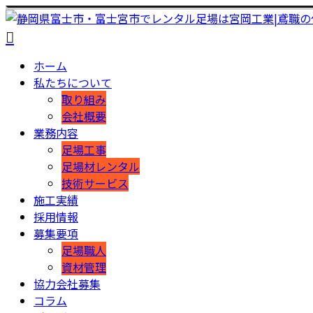
ホーム
私たちについて
取り組み
会社概要
業務内容
足場工事
足場材レンタル
技術サービス
施工実績
採用情報
募集要項
足場職人
資材管理
協力会社募集
コラム